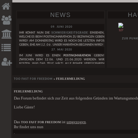
NEWS
HA
09. JUNI 2020
127
IHR KÖNNT NUN DIE
SCHWIERIGKEITSGRADE
EINSEHEN,
WELCHE ES BEIM POSTINGMARATHON ZU BEZWINGEN GEBEN
ZUR PUNK
WIRD! AM DONNERSTAG WIRD ES NOCH DIE LETZTEN INFOS
GEBEN, EHE AM
12.06.
UNSER MARATHON BEGINNEN WIRD!
27. MAI 2020
IM JUNI WIRD ES EINEN
POSTINGMARATHON
GEBEN!
ZWISCHEN DEM 12.06. UND 21.06.2020 WERDEN WIR
POSTEN, WAS DAS ZEUG HÄLT! ALLE BISHER VERFÜGBAREN
INFOS ZUM GEPLANTEN POSTINGMARATHON FINDET IHER IN
DIESEM
THREAD. IN DEN KOMMENDEN TAGEN WERDEN
NOCH WEITERE INFOS FOLGEN!
GESUCHE
DAI
» FEHLERMELDUNG
TOO FAST FOR FREEDOM
29. APRIL 2020
WIR FEIERN DEN
3. GEBURTSTAG
DES TOO FAST FOR FREEDOM!
WEIBLICH
LEST HIER UNSERE
GEBURTSTAGSNEWS
. IM MAI WIRD AUCH
FEHLERMELDUNG
EINE GANZ BESONDERE GEBURTSTAGSÜBERRASCHUNG
[RESERVIERT] IF YOU´VE LOST YOUR WAY, I WILL LEAVE
Das Forum befindet sich zur Zeit aus folgenden Gründen im Wartungsmod
HABEN SIE EIGENT
FOLGEN!
THE LIGHT ON
SAGEN IM ZAU
01. JANUAR 2020
MÄNNLICH
ZAUBEREIMINISTER 
Liebe Gäste!
WIR WÜNSCHEN EUCH EIN
FROHES NEUES JAHR
<3
DER SCHEINT WIE 
A WORLD SO COLD
24. DEZEMBER 2019
GRUPPE
EINEN SCHÖNEN HEILIGEN ABEND WÜNSCHEN WIR EUCH UND
DER SCHOCK UN
Das
ist
umgezogen
.
BECOME A WOLF WHEN THE AUTUMN MOON IS
TOO FAST FOR FREEDOM
FROHE WEIHNACHTEN
<3
SCHLOSSBEWOH
BRIGHT
Ihr findet uns nun
DORFBEWOHNERN A
01. DEZEMBER 2019
.
DEN KNOCHEN. WAS 
[ALLE GESUCHE]
EINE SCHÖNE ADVENTSZEIT WÜNSCHEN WIR EUCH!
HIER
DER STÄRKE IM K