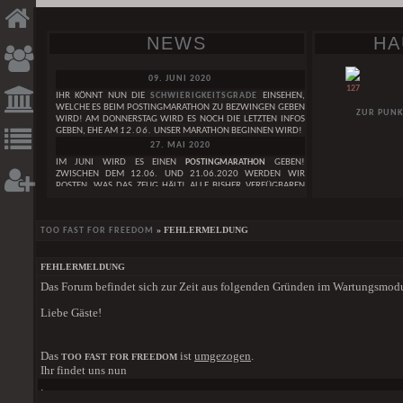
NEWS
HA
09. JUNI 2020
127
IHR KÖNNT NUN DIE
SCHWIERIGKEITSGRADE
EINSEHEN,
WELCHE ES BEIM POSTINGMARATHON ZU BEZWINGEN GEBEN
ZUR PUNK
WIRD! AM DONNERSTAG WIRD ES NOCH DIE LETZTEN INFOS
GEBEN, EHE AM
12.06.
UNSER MARATHON BEGINNEN WIRD!
27. MAI 2020
IM JUNI WIRD ES EINEN
POSTINGMARATHON
GEBEN!
ZWISCHEN DEM 12.06. UND 21.06.2020 WERDEN WIR
POSTEN, WAS DAS ZEUG HÄLT! ALLE BISHER VERFÜGBAREN
INFOS ZUM GEPLANTEN POSTINGMARATHON FINDET IHER IN
DIESEM
THREAD. IN DEN KOMMENDEN TAGEN WERDEN
NOCH WEITERE INFOS FOLGEN!
GESUCHE
DAI
» FEHLERMELDUNG
TOO FAST FOR FREEDOM
29. APRIL 2020
WIR FEIERN DEN
3. GEBURTSTAG
DES TOO FAST FOR FREEDOM!
WEIBLICH
LEST HIER UNSERE
GEBURTSTAGSNEWS
. IM MAI WIRD AUCH
FEHLERMELDUNG
EINE GANZ BESONDERE GEBURTSTAGSÜBERRASCHUNG
BUT WE ARE LIKE BROKEN INSTRUMENTS
Das Forum befindet sich zur Zeit aus folgenden Gründen im Wartungsmod
HABEN SIE EIGENT
FOLGEN!
MÄNNLICH
SAGEN IM ZAU
01. JANUAR 2020
ZAUBEREIMINISTER 
Liebe Gäste!
ONE BY ONE
WIR WÜNSCHEN EUCH EIN
FROHES NEUES JAHR
<3
DER SCHEINT WIE 
GRUPPE
24. DEZEMBER 2019
UGLY DUCKLINGS IN A FAMILY OF SWANS
EINEN SCHÖNEN HEILIGEN ABEND WÜNSCHEN WIR EUCH UND
DER SCHOCK UN
Das
ist
umgezogen
.
TOO FAST FOR FREEDOM
FROHE WEIHNACHTEN
<3
SCHLOSSBEWOH
[ALLE GESUCHE]
Ihr findet uns nun
DORFBEWOHNERN A
01. DEZEMBER 2019
.
DEN KNOCHEN. WAS 
EINE SCHÖNE ADVENTSZEIT WÜNSCHEN WIR EUCH!
HIER
DER STÄRKE IM K