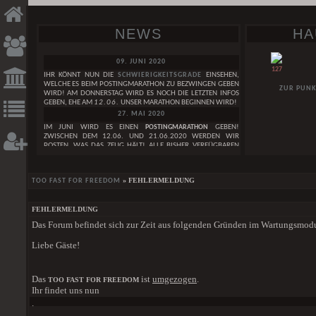
NEWS
HA
09. JUNI 2020
127
IHR KÖNNT NUN DIE
SCHWIERIGKEITSGRADE
EINSEHEN,
WELCHE ES BEIM POSTINGMARATHON ZU BEZWINGEN GEBEN
ZUR PUNK
WIRD! AM DONNERSTAG WIRD ES NOCH DIE LETZTEN INFOS
GEBEN, EHE AM
12.06.
UNSER MARATHON BEGINNEN WIRD!
27. MAI 2020
IM JUNI WIRD ES EINEN
POSTINGMARATHON
GEBEN!
ZWISCHEN DEM 12.06. UND 21.06.2020 WERDEN WIR
POSTEN, WAS DAS ZEUG HÄLT! ALLE BISHER VERFÜGBAREN
INFOS ZUM GEPLANTEN POSTINGMARATHON FINDET IHER IN
DIESEM
THREAD. IN DEN KOMMENDEN TAGEN WERDEN
NOCH WEITERE INFOS FOLGEN!
GESUCHE
DAI
» FEHLERMELDUNG
TOO FAST FOR FREEDOM
29. APRIL 2020
WIR FEIERN DEN
3. GEBURTSTAG
DES TOO FAST FOR FREEDOM!
WEIBLICH
LEST HIER UNSERE
GEBURTSTAGSNEWS
. IM MAI WIRD AUCH
FEHLERMELDUNG
EINE GANZ BESONDERE GEBURTSTAGSÜBERRASCHUNG
LOVE OF MY LIFE, CAN'T YOU SEE?
Das Forum befindet sich zur Zeit aus folgenden Gründen im Wartungsmod
HABEN SIE EIGENT
FOLGEN!
MÄNNLICH
SAGEN IM ZAU
01. JANUAR 2020
ZAUBEREIMINISTER 
Liebe Gäste!
ONE BY ONE
WIR WÜNSCHEN EUCH EIN
FROHES NEUES JAHR
<3
DER SCHEINT WIE 
GRUPPE
24. DEZEMBER 2019
LONDON MAGIC STAGE
EINEN SCHÖNEN HEILIGEN ABEND WÜNSCHEN WIR EUCH UND
DER SCHOCK UN
Das
ist
umgezogen
.
TOO FAST FOR FREEDOM
FROHE WEIHNACHTEN
<3
SCHLOSSBEWOH
[ALLE GESUCHE]
Ihr findet uns nun
DORFBEWOHNERN A
01. DEZEMBER 2019
.
DEN KNOCHEN. WAS 
EINE SCHÖNE ADVENTSZEIT WÜNSCHEN WIR EUCH!
HIER
DER STÄRKE IM K