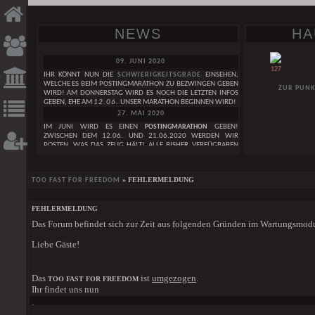
NEWS
HA
09. JUNI 2020
127
IHR KÖNNT NUN DIE
SCHWIERIGKEITSGRADE
EINSEHEN,
WELCHE ES BEIM POSTINGMARATHON ZU BEZWINGEN GEBEN
ZUR PUNK
WIRD! AM DONNERSTAG WIRD ES NOCH DIE LETZTEN INFOS
GEBEN, EHE AM
12.06.
UNSER MARATHON BEGINNEN WIRD!
27. MAI 2020
IM JUNI WIRD ES EINEN
POSTINGMARATHON
GEBEN!
ZWISCHEN DEM 12.06. UND 21.06.2020 WERDEN WIR
POSTEN, WAS DAS ZEUG HÄLT! ALLE BISHER VERFÜGBAREN
INFOS ZUM GEPLANTEN POSTINGMARATHON FINDET IHER IN
DIESEM
THREAD. IN DEN KOMMENDEN TAGEN WERDEN
NOCH WEITERE INFOS FOLGEN!
GESUCHE
DAI
» FEHLERMELDUNG
TOO FAST FOR FREEDOM
29. APRIL 2020
WIR FEIERN DEN
3. GEBURTSTAG
DES TOO FAST FOR FREEDOM!
WEIBLICH
LEST HIER UNSERE
GEBURTSTAGSNEWS
. IM MAI WIRD AUCH
FEHLERMELDUNG
EINE GANZ BESONDERE GEBURTSTAGSÜBERRASCHUNG
[RESERVIERT] IF YOU´VE LOST YOUR WAY, I WILL LEAVE
Das Forum befindet sich zur Zeit aus folgenden Gründen im Wartungsmod
HABEN SIE EIGENT
FOLGEN!
THE LIGHT ON
SAGEN IM ZAU
01. JANUAR 2020
MÄNNLICH
ZAUBEREIMINISTER 
Liebe Gäste!
WIR WÜNSCHEN EUCH EIN
FROHES NEUES JAHR
<3
DER SCHEINT WIE 
ONE BY ONE
24. DEZEMBER 2019
GRUPPE
EINEN SCHÖNEN HEILIGEN ABEND WÜNSCHEN WIR EUCH UND
DER SCHOCK UN
Das
ist
umgezogen
.
LONDON MAGIC STAGE
TOO FAST FOR FREEDOM
FROHE WEIHNACHTEN
<3
SCHLOSSBEWOH
Ihr findet uns nun
DORFBEWOHNERN A
01. DEZEMBER 2019
[ALLE GESUCHE]
.
DEN KNOCHEN. WAS 
EINE SCHÖNE ADVENTSZEIT WÜNSCHEN WIR EUCH!
HIER
DER STÄRKE IM K