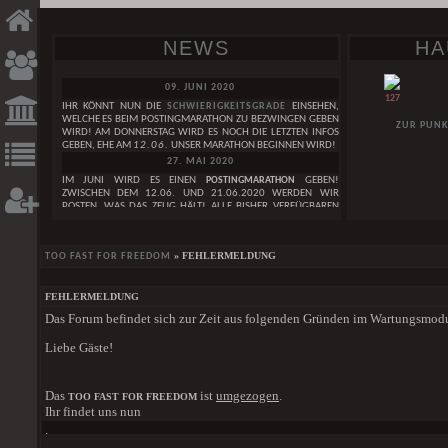
NEWS
HA
09. JUNI 2020
127
IHR KÖNNT NUN DIE
SCHWIERIGKEITSGRADE
EINSEHEN,
WELCHE ES BEIM POSTINGMARATHON ZU BEZWINGEN GEBEN
ZUR PUNK
WIRD! AM DONNERSTAG WIRD ES NOCH DIE LETZTEN INFOS
GEBEN, EHE AM
12.06.
UNSER MARATHON BEGINNEN WIRD!
27. MAI 2020
IM JUNI WIRD ES EINEN
POSTINGMARATHON
GEBEN!
ZWISCHEN DEM 12.06. UND 21.06.2020 WERDEN WIR
POSTEN, WAS DAS ZEUG HÄLT! ALLE BISHER VERFÜGBAREN
INFOS ZUM GEPLANTEN POSTINGMARATHON FINDET IHER IN
DIESEM
THREAD. IN DEN KOMMENDEN TAGEN WERDEN
NOCH WEITERE INFOS FOLGEN!
GESUCHE
DAI
» FEHLERMELDUNG
TOO FAST FOR FREEDOM
29. APRIL 2020
WIR FEIERN DEN
3. GEBURTSTAG
DES TOO FAST FOR FREEDOM!
WEIBLICH
LEST HIER UNSERE
GEBURTSTAGSNEWS
. IM MAI WIRD AUCH
FEHLERMELDUNG
EINE GANZ BESONDERE GEBURTSTAGSÜBERRASCHUNG
[RESERVIERT] IF YOU´VE LOST YOUR WAY, I WILL LEAVE
Das Forum befindet sich zur Zeit aus folgenden Gründen im Wartungsmod
HABEN SIE EIGENT
FOLGEN!
THE LIGHT ON
SAGEN IM ZAU
01. JANUAR 2020
MÄNNLICH
ZAUBEREIMINISTER 
Liebe Gäste!
WIR WÜNSCHEN EUCH EIN
FROHES NEUES JAHR
<3
DER SCHEINT WIE 
ONE BY ONE
24. DEZEMBER 2019
GRUPPE
EINEN SCHÖNEN HEILIGEN ABEND WÜNSCHEN WIR EUCH UND
DER SCHOCK UN
Das
ist
umgezogen
.
UGLY DUCKLINGS IN A FAMILY OF SWANS
TOO FAST FOR FREEDOM
FROHE WEIHNACHTEN
<3
SCHLOSSBEWOH
Ihr findet uns nun
DORFBEWOHNERN A
01. DEZEMBER 2019
[ALLE GESUCHE]
.
DEN KNOCHEN. WAS 
EINE SCHÖNE ADVENTSZEIT WÜNSCHEN WIR EUCH!
HIER
DER STÄRKE IM K