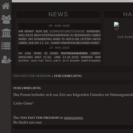
NEWS
HA
09. JUNI 2020
127
IHR KÖNNT NUN DIE
SCHWIERIGKEITSGRADE
EINSEHEN,
WELCHE ES BEIM POSTINGMARATHON ZU BEZWINGEN GEBEN
ZUR PUNK
WIRD! AM DONNERSTAG WIRD ES NOCH DIE LETZTEN INFOS
GEBEN, EHE AM
12.06.
UNSER MARATHON BEGINNEN WIRD!
27. MAI 2020
IM JUNI WIRD ES EINEN
POSTINGMARATHON
GEBEN!
ZWISCHEN DEM 12.06. UND 21.06.2020 WERDEN WIR
POSTEN, WAS DAS ZEUG HÄLT! ALLE BISHER VERFÜGBAREN
INFOS ZUM GEPLANTEN POSTINGMARATHON FINDET IHER IN
DIESEM
THREAD. IN DEN KOMMENDEN TAGEN WERDEN
NOCH WEITERE INFOS FOLGEN!
GESUCHE
DAI
» FEHLERMELDUNG
TOO FAST FOR FREEDOM
29. APRIL 2020
WIR FEIERN DEN
3. GEBURTSTAG
DES TOO FAST FOR FREEDOM!
WEIBLICH
LEST HIER UNSERE
GEBURTSTAGSNEWS
. IM MAI WIRD AUCH
FEHLERMELDUNG
EINE GANZ BESONDERE GEBURTSTAGSÜBERRASCHUNG
I CAN’T LIVE IN A FAIRYTALE OF LIES
Das Forum befindet sich zur Zeit aus folgenden Gründen im Wartungsmod
HABEN SIE EIGENT
FOLGEN!
MÄNNLICH
SAGEN IM ZAU
01. JANUAR 2020
ZAUBEREIMINISTER 
Liebe Gäste!
ONE BY ONE
WIR WÜNSCHEN EUCH EIN
FROHES NEUES JAHR
<3
DER SCHEINT WIE 
GRUPPE
24. DEZEMBER 2019
DIE WELT IST KLEIN UND WIR SIND GROSS
EINEN SCHÖNEN HEILIGEN ABEND WÜNSCHEN WIR EUCH UND
DER SCHOCK UN
Das
ist
umgezogen
.
TOO FAST FOR FREEDOM
FROHE WEIHNACHTEN
<3
SCHLOSSBEWOH
[ALLE GESUCHE]
Ihr findet uns nun
DORFBEWOHNERN A
01. DEZEMBER 2019
.
DEN KNOCHEN. WAS 
EINE SCHÖNE ADVENTSZEIT WÜNSCHEN WIR EUCH!
HIER
DER STÄRKE IM K