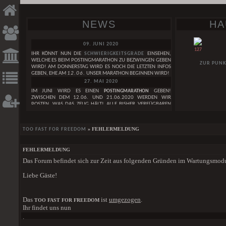
NEWS
HA
09. JUNI 2020
127
IHR KÖNNT NUN DIE
SCHWIERIGKEITSGRADE
EINSEHEN,
WELCHE ES BEIM POSTINGMARATHON ZU BEZWINGEN GEBEN
ZUR PUNK
WIRD! AM DONNERSTAG WIRD ES NOCH DIE LETZTEN INFOS
GEBEN, EHE AM
12.06.
UNSER MARATHON BEGINNEN WIRD!
27. MAI 2020
IM JUNI WIRD ES EINEN
POSTINGMARATHON
GEBEN!
ZWISCHEN DEM 12.06. UND 21.06.2020 WERDEN WIR
POSTEN, WAS DAS ZEUG HÄLT! ALLE BISHER VERFÜGBAREN
INFOS ZUM GEPLANTEN POSTINGMARATHON FINDET IHER IN
DIESEM
THREAD. IN DEN KOMMENDEN TAGEN WERDEN
NOCH WEITERE INFOS FOLGEN!
GESUCHE
DAI
» FEHLERMELDUNG
TOO FAST FOR FREEDOM
29. APRIL 2020
WIR FEIERN DEN
3. GEBURTSTAG
DES TOO FAST FOR FREEDOM!
WEIBLICH
LEST HIER UNSERE
GEBURTSTAGSNEWS
. IM MAI WIRD AUCH
FEHLERMELDUNG
EINE GANZ BESONDERE GEBURTSTAGSÜBERRASCHUNG
BUT WE ARE LIKE BROKEN INSTRUMENTS
Das Forum befindet sich zur Zeit aus folgenden Gründen im Wartungsmod
HABEN SIE EIGENT
FOLGEN!
MÄNNLICH
SAGEN IM ZAU
01. JANUAR 2020
ZAUBEREIMINISTER 
Liebe Gäste!
ONE BY ONE
WIR WÜNSCHEN EUCH EIN
FROHES NEUES JAHR
<3
DER SCHEINT WIE 
GRUPPE
24. DEZEMBER 2019
DIE WELT IST KLEIN UND WIR SIND GROSS
EINEN SCHÖNEN HEILIGEN ABEND WÜNSCHEN WIR EUCH UND
DER SCHOCK UN
Das
ist
umgezogen
.
TOO FAST FOR FREEDOM
FROHE WEIHNACHTEN
<3
SCHLOSSBEWOH
[ALLE GESUCHE]
Ihr findet uns nun
DORFBEWOHNERN A
01. DEZEMBER 2019
.
DEN KNOCHEN. WAS 
EINE SCHÖNE ADVENTSZEIT WÜNSCHEN WIR EUCH!
HIER
DER STÄRKE IM K