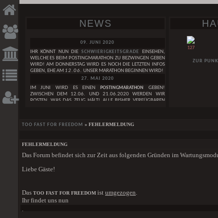
NEWS
HA
09. JUNI 2020
127
IHR KÖNNT NUN DIE
SCHWIERIGKEITSGRADE
EINSEHEN,
WELCHE ES BEIM POSTINGMARATHON ZU BEZWINGEN GEBEN
ZUR PUNK
WIRD! AM DONNERSTAG WIRD ES NOCH DIE LETZTEN INFOS
GEBEN, EHE AM
12.06.
UNSER MARATHON BEGINNEN WIRD!
27. MAI 2020
IM JUNI WIRD ES EINEN
POSTINGMARATHON
GEBEN!
ZWISCHEN DEM 12.06. UND 21.06.2020 WERDEN WIR
POSTEN, WAS DAS ZEUG HÄLT! ALLE BISHER VERFÜGBAREN
INFOS ZUM GEPLANTEN POSTINGMARATHON FINDET IHER IN
DIESEM
THREAD. IN DEN KOMMENDEN TAGEN WERDEN
NOCH WEITERE INFOS FOLGEN!
GESUCHE
DAI
» FEHLERMELDUNG
TOO FAST FOR FREEDOM
29. APRIL 2020
WIR FEIERN DEN
3. GEBURTSTAG
DES TOO FAST FOR FREEDOM!
WEIBLICH
LEST HIER UNSERE
GEBURTSTAGSNEWS
. IM MAI WIRD AUCH
FEHLERMELDUNG
EINE GANZ BESONDERE GEBURTSTAGSÜBERRASCHUNG
BUT WE ARE LIKE BROKEN INSTRUMENTS
Das Forum befindet sich zur Zeit aus folgenden Gründen im Wartungsmod
HABEN SIE EIGENT
FOLGEN!
MÄNNLICH
SAGEN IM ZAU
01. JANUAR 2020
ZAUBEREIMINISTER 
Liebe Gäste!
A WORLD SO COLD
WIR WÜNSCHEN EUCH EIN
FROHES NEUES JAHR
<3
DER SCHEINT WIE 
GRUPPE
24. DEZEMBER 2019
MAGICAL LAW ENFORCEMENT SQUAD
EINEN SCHÖNEN HEILIGEN ABEND WÜNSCHEN WIR EUCH UND
DER SCHOCK UN
Das
ist
umgezogen
.
TOO FAST FOR FREEDOM
FROHE WEIHNACHTEN
<3
SCHLOSSBEWOH
[ALLE GESUCHE]
Ihr findet uns nun
DORFBEWOHNERN A
01. DEZEMBER 2019
.
DEN KNOCHEN. WAS 
EINE SCHÖNE ADVENTSZEIT WÜNSCHEN WIR EUCH!
HIER
DER STÄRKE IM K