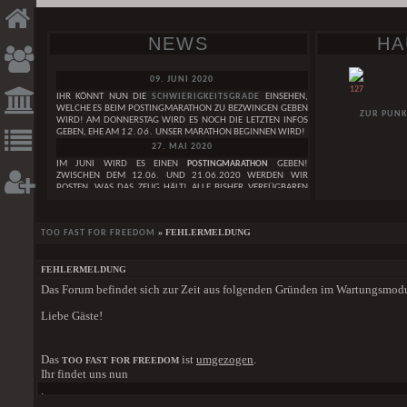
NEWS
HA
09. JUNI 2020
127
IHR KÖNNT NUN DIE
SCHWIERIGKEITSGRADE
EINSEHEN,
WELCHE ES BEIM POSTINGMARATHON ZU BEZWINGEN GEBEN
ZUR PUNK
WIRD! AM DONNERSTAG WIRD ES NOCH DIE LETZTEN INFOS
GEBEN, EHE AM
12.06.
UNSER MARATHON BEGINNEN WIRD!
27. MAI 2020
IM JUNI WIRD ES EINEN
POSTINGMARATHON
GEBEN!
ZWISCHEN DEM 12.06. UND 21.06.2020 WERDEN WIR
POSTEN, WAS DAS ZEUG HÄLT! ALLE BISHER VERFÜGBAREN
INFOS ZUM GEPLANTEN POSTINGMARATHON FINDET IHER IN
DIESEM
THREAD. IN DEN KOMMENDEN TAGEN WERDEN
NOCH WEITERE INFOS FOLGEN!
GESUCHE
DAI
» FEHLERMELDUNG
TOO FAST FOR FREEDOM
29. APRIL 2020
WIR FEIERN DEN
3. GEBURTSTAG
DES TOO FAST FOR FREEDOM!
WEIBLICH
LEST HIER UNSERE
GEBURTSTAGSNEWS
. IM MAI WIRD AUCH
FEHLERMELDUNG
EINE GANZ BESONDERE GEBURTSTAGSÜBERRASCHUNG
I CAN’T LIVE IN A FAIRYTALE OF LIES
Das Forum befindet sich zur Zeit aus folgenden Gründen im Wartungsmod
HABEN SIE EIGENT
FOLGEN!
MÄNNLICH
SAGEN IM ZAU
01. JANUAR 2020
ZAUBEREIMINISTER 
Liebe Gäste!
ONE BY ONE
WIR WÜNSCHEN EUCH EIN
FROHES NEUES JAHR
<3
DER SCHEINT WIE 
GRUPPE
24. DEZEMBER 2019
DIE WELT IST KLEIN UND WIR SIND GROSS
EINEN SCHÖNEN HEILIGEN ABEND WÜNSCHEN WIR EUCH UND
DER SCHOCK UN
Das
ist
umgezogen
.
TOO FAST FOR FREEDOM
FROHE WEIHNACHTEN
<3
SCHLOSSBEWOH
[ALLE GESUCHE]
Ihr findet uns nun
DORFBEWOHNERN A
01. DEZEMBER 2019
.
DEN KNOCHEN. WAS 
EINE SCHÖNE ADVENTSZEIT WÜNSCHEN WIR EUCH!
HIER
DER STÄRKE IM K